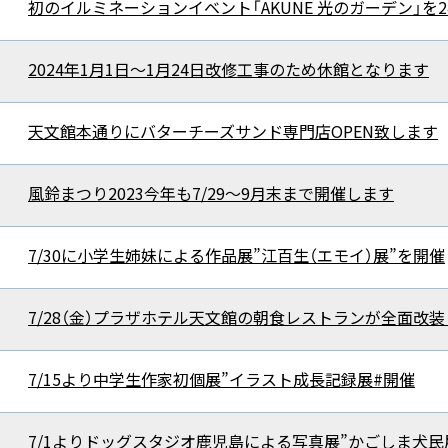
初のイルミネーションイベント「AKUNE 光のガーデン」を
2024年1月1日～1月24日改修工事のため休館となります
天文館本通りにバターチーズサンド専門店OPEN致します
風鈴まつり2023今年も7/29～9月末まで開催します
7/30に小学生姉妹による作品展”江百生（エモイ）展”を開催
7/28（金）プラザホテル天文館の朝食レストランが全面改
7/15より中学生作家初個展”イラスト成長記録展#開催
7/1よりドッグスタジオ鹿児島による写真展”かごしま犬民