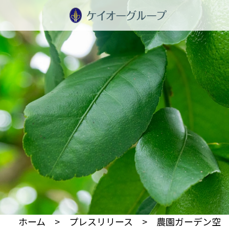
ホーム
>
プレスリリース
> 農園ガーデン空